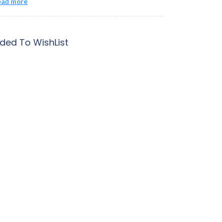
ead more
ded To WishList