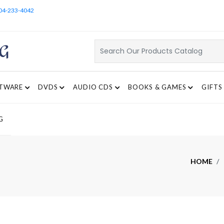
04-233-4042
TWARE
DVDS
AUDIO CDS
BOOKS & GAMES
GIFTS
G
HOME