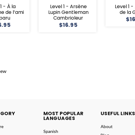
1 - À la
Level 1 - Arsène
Level 1 
e de l’ami
Lupin Gentleman
de la
sparu
Cambrioleur
$1
6.95
$16.95
view
EGORY
MOST POPULAR
USEFUL LINK
LANGUAGES
re
About
Spanish