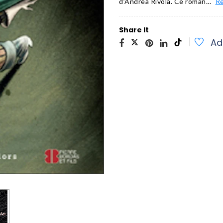
d’Andrea Rivola. Ce roman...
R
Share It
Ad