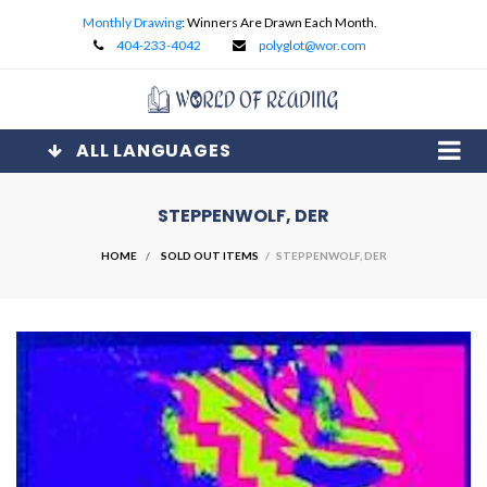
Monthly Drawing
: Winners Are Drawn Each Month.
404-233-4042
polyglot@wor.com
ALL LANGUAGES
STEPPENWOLF, DER
HOME
SOLD OUT ITEMS
/ STEPPENWOLF, DER