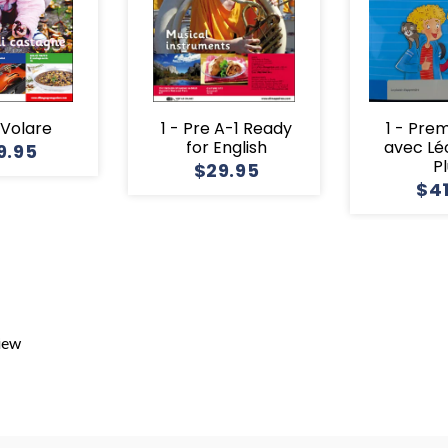
1 Volare
1 - Pre A-1 Ready
1 - Pre
for English
avec Lé
9.95
P
$29.95
$4
view