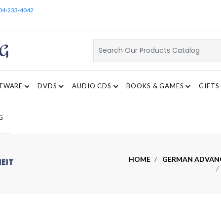
04-233-4042
TWARE
DVDS
AUDIO CDS
BOOKS & GAMES
GIFTS
G
HOME
GERMAN ADVANC
HEIT
/ 