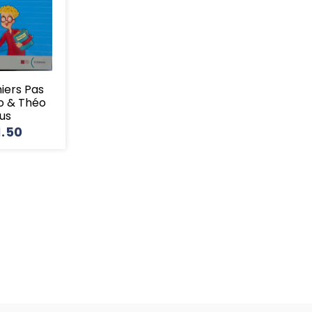
miers Pas
o & Théo
lus
1.50