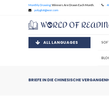
Monthly Drawing
: Winners Are Drawn Each Month.
4
polyglot@wor.com
ALL LANGUAGES
SOF
BLO
BRIEFE IN DIE CHINESISCHE VERGANGEN