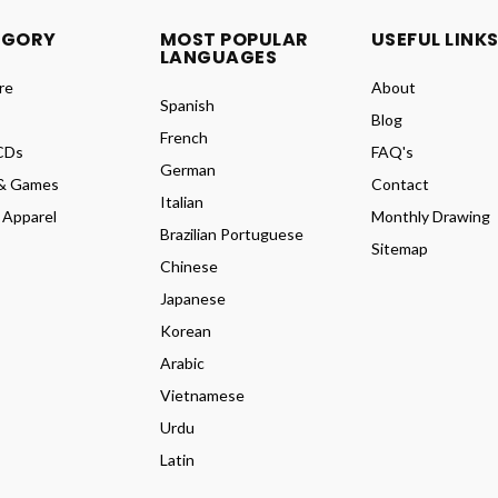
EGORY
MOST POPULAR
USEFUL LINK
LANGUAGES
re
About
Spanish
Blog
French
CDs
FAQ's
German
& Games
Contact
Italian
 Apparel
Monthly Drawing
Brazilian Portuguese
Sitemap
Chinese
Japanese
Korean
Arabic
Vietnamese
Urdu
Latin