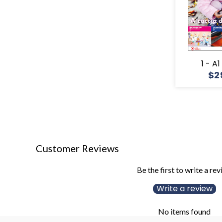
1 - A
$2
Customer Reviews
Be the first to write a re
Write a review
No items found